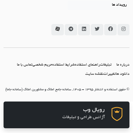
رویداد ها
سامانه جاما در اینستاگرام
سامانه جاما در فیسبوک
سامانه جاما در توئیتر
سامانه جاما در لینکداین
سامانه جاما در تلگرام
سامانه جاما در آپارات
درباره ما
تبلیغات
راهنمای استفاده
شرایط استفاده
حریم شخصی
تماس با ما
دانلود ها
تغییرات
نقشه سایت
© حقوق استفاده و انتشار 1395 - 1405, سامانه جامع املاک و مشاورین املاک (سامانه جاما)
رویال وب
آژانس طراحی و تبلیغات