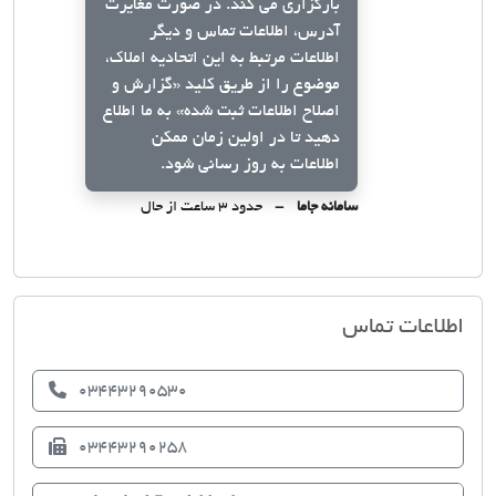
بارگزاری می کند. در صورت مغایرت
آدرس، اطلاعات تماس و دیگر
اطلاعات مرتبط به این اتحادیه املاک،
موضوع را از طریق کلید
«گزارش و
اصلاح اطلاعات ثبت شده»
به ما اطلاع
دهید تا در اولین زمان ممکن
اطلاعات به روز رسانی شود.
سامانه جاما
حدود ۳ ساعت از حال
اتحادیه صنف مشاوران املاک عنبر آباد
اطلاعات تماس
03443290530
03443290258