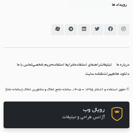
رویداد ها
سامانه جاما در اینستاگرام
سامانه جاما در فیسبوک
سامانه جاما در توئیتر
سامانه جاما در لینکداین
سامانه جاما در تلگرام
سامانه جاما در آپارات
درباره ما
تبلیغات
راهنمای استفاده
شرایط استفاده
حریم شخصی
تماس با ما
دانلود ها
تغییرات
نقشه سایت
© حقوق استفاده و انتشار 1395 - 1405, سامانه جامع املاک و مشاورین املاک (سامانه جاما)
رویال وب
آژانس طراحی و تبلیغات