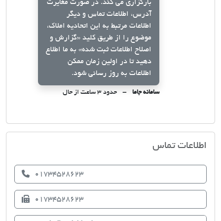
بارگزاری می کند. در صورت مغایرت
آدرس، اطلاعات تماس و دیگر
اطلاعات مرتبط به این اتحادیه املاک،
موضوع را از طریق کلید
«گزارش و
اصلاح اطلاعات ثبت شده»
به ما اطلاع
دهید تا در اولین زمان ممکن
اطلاعات به روز رسانی شود.
سامانه جاما
حدود ۳ ساعت از حال
اتحادیه صنف مشاوران املاک آق قلا
اطلاعات تماس
01734528623
01734528623