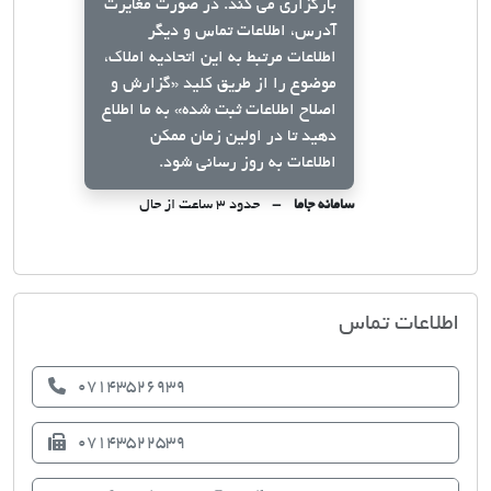
بارگزاری می کند. در صورت مغایرت
آدرس، اطلاعات تماس و دیگر
اطلاعات مرتبط به این اتحادیه املاک،
موضوع را از طریق کلید
«گزارش و
اصلاح اطلاعات ثبت شده»
به ما اطلاع
دهید تا در اولین زمان ممکن
اطلاعات به روز رسانی شود.
سامانه جاما
حدود ۳ ساعت از حال
اتحادیه صنف مشاوران املاک ارسنجان
اطلاعات تماس
07143526939
07143522539