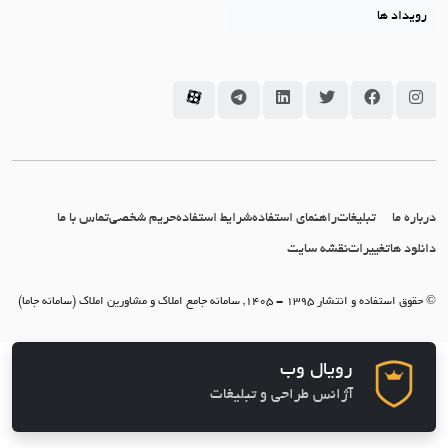
رویداد ها
سامانه جاما در اینستاگرام
سامانه جاما در فیسبوک
سامانه جاما در توئیتر
سامانه جاما در لینکداین
سامانه جاما در تلگرام
سامانه جاما در آپارات
درباره ما
تبلیغات
راهنمای استفاده
شرایط استفاده
حریم شخصی
تماس با ما
دانلود ها
تغییرات
نقشه سایت
© حقوق استفاده و انتشار 1395 - 1405, سامانه جامع املاک و مشاورین املاک (سامانه جاما)
رویال وب
آژانس طراحی و تبلیغات