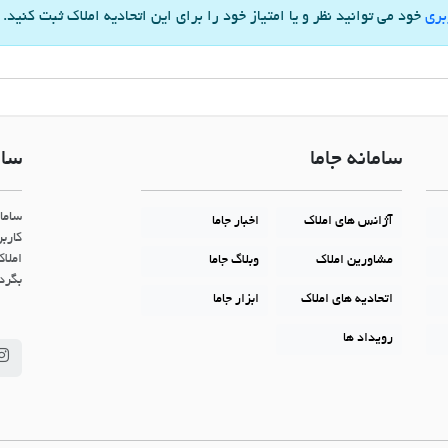
بری
خود می توانید نظر و یا امتیاز خود را برای این اتحادیه املاک ثبت کنید.
سامانه جاما
سام
ساما
آژانس های املاک
اخبار جاما
کاربر
املاک
مشاورین املاک
وبلاگ جاما
بگردن
اتحادیه های املاک
ابزار جاما
رویداد ها