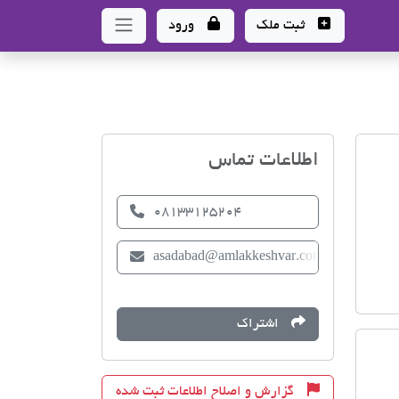
ثبت ملک
ورود
اتحادیه صنف مشاوران املا
اطلاعات تماس
08133125204
asadabad@amlakkeshvar.com
اشتراک
گزارش و اصلاح اطلاعات ثبت شده