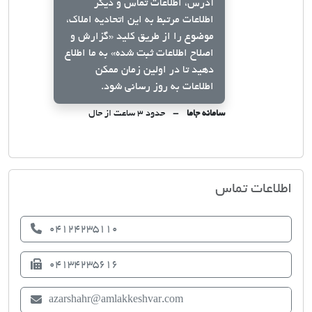
آدرس، اطلاعات تماس و دیگر
اطلاعات مرتبط به این اتحادیه املاک،
موضوع را از طریق کلید
«گزارش و
اصلاح اطلاعات ثبت شده»
به ما اطلاع
دهید تا در اولین زمان ممکن
اطلاعات به روز رسانی شود.
سامانه جاما
حدود ۳ ساعت از حال
اتحادیه صنف مشاوران املاک آذرشهر
اطلاعات تماس
04124235110
04134235616
azarshahr@amlakkeshvar.com