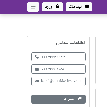
ثبت ملک
ورود
اتحادیه صنف مشاوران املا
اطلاعات تماس
01132226443
01132338658
babol@amlakkeshvar.com
اشتراک