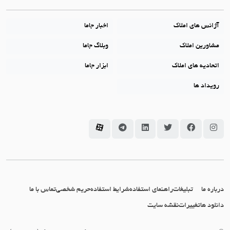
آژانس های املاک
اخبار جاما
مشاورین املاک
وبلاگ جاما
اتحادیه های املاک
ابزار جاما
رویداد ها
سامانه جاما در اینستاگرام
سامانه جاما در فیسبوک
سامانه جاما در توئیتر
سامانه جاما در لینکداین
سامانه جاما در تلگرام
سامانه جاما در آپارات
درباره ما
تبلیغات
راهنمای استفاده
شرایط استفاده
حریم شخصی
تماس با ما
دانلود ها
تغییرات
نقشه سایت