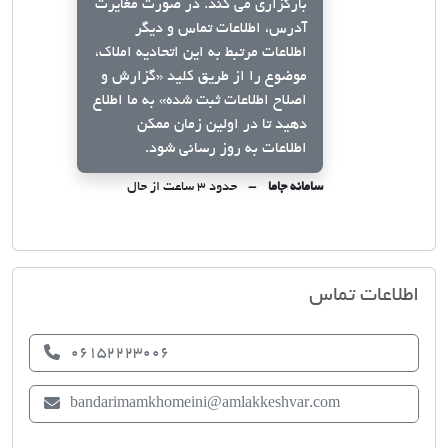
بارگزاری می کند. در صورت مغایرت
آدرس، اطلاعات تماس و دیگر
اطلاعات مرتبط به این اتحادیه املاک،
موضوع را از طریق کلید
«گزارش و
اصلاح اطلاعات ثبت شده»
به ما اطلاع
دهید تا در اولین زمان ممکن
اطلاعات به روز رسانی شود.
سامانه جاما
حدود ۳ ساعت از حال
اتحادیه صنف مشاوران املاک بندر امام 
اطلاعات تماس
06152223006
bandarimamkhomeini@amlakkeshvar.com