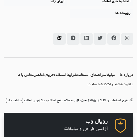
اتحادیه های املاک
ابزار جاما
رویداد ها
سامانه جاما در اینستاگرام
سامانه جاما در فیسبوک
سامانه جاما در توئیتر
سامانه جاما در لینکداین
سامانه جاما در تلگرام
سامانه جاما در آپارات
درباره ما
تبلیغات
راهنمای استفاده
شرایط استفاده
حریم شخصی
تماس با ما
دانلود ها
تغییرات
نقشه سایت
© حقوق استفاده و انتشار 1395 - 1405, سامانه جامع املاک و مشاورین املاک (سامانه جاما)
رویال وب
آژانس طراحی و تبلیغات