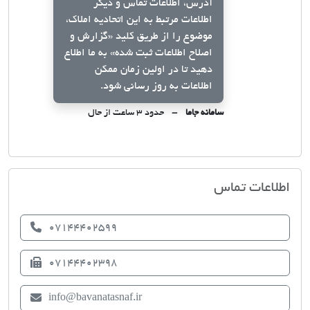
آدرس، اطلاعات تماس و دیگر
اطلاعات مرتبط به این اتحادیه املاک،
موضوع را از طریق کلید
«گزارش و
اصلاح اطلاعات ثبت شده»
به ما اطلاع
دهید تا در اولین زمان ممکن
اطلاعات به روز رسانی شود.
سامانه جاما
حدود ۳ ساعت از حال
اتحادیه صنف مشاوران املاک بوانات
اطلاعات تماس
07144402599
07144402398
info@bavanatasnaf.ir