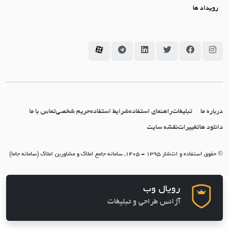
رویداد ها
سامانه جاما در اینستاگرام
سامانه جاما در فیسبوک
سامانه جاما در توئیتر
سامانه جاما در لینکداین
سامانه جاما در تلگرام
سامانه جاما در آپارات
درباره ما
تبلیغات
راهنمای استفاده
شرایط استفاده
حریم شخصی
تماس با ما
دانلود ها
تغییرات
نقشه سایت
© حقوق استفاده و انتشار 1395 - 1405, سامانه جامع املاک و مشاورین املاک (سامانه جاما)
رویال وب
آژانس طراحی و تبلیغات