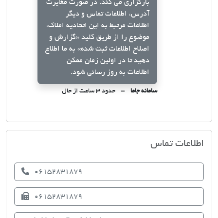
بارگزاری می کند. در صورت مغایرت
آدرس، اطلاعات تماس و دیگر
اطلاعات مرتبط به این اتحادیه املاک،
موضوع را از طریق کلید
«گزارش و
اصلاح اطلاعات ثبت شده»
به ما اطلاع
دهید تا در اولین زمان ممکن
اطلاعات به روز رسانی شود.
سامانه جاما
حدود ۳ ساعت از حال
اتحادیه صنف مشاوران املاک بهبهان
اطلاعات تماس
06152831879
06152831879