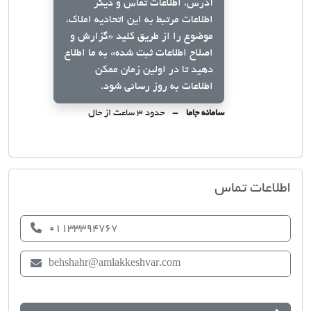
آدرس، اطلاعات تماس و دیگر
اطلاعات مرتبط به این اتحادیه املاک،
موضوع را از طریق کلید
«گزارش و
اصلاح اطلاعات ثبت شده»
به ما اطلاع
دهید تا در اولین زمان ممکن
اطلاعات به روز رسانی شود.
سامانه جاما
حدود ۳ ساعت از حال
اتحادیه صنف مشاوران املاک بهشهر
اطلاعات تماس
01133394767
behshahr@amlakkeshvar.com