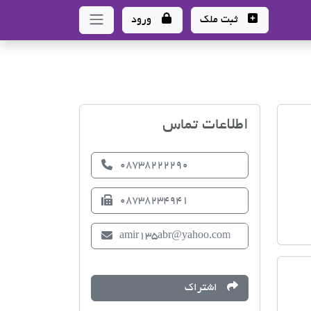
ثبت ملک
ورود
اتحادیه صنف مشاوران املاک
اطلاعات تماس
08738222290
08738234941
amir135abr@yahoo.com
اشتراک