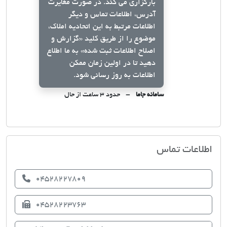
بارگزاری می کند. در صورت مغایرت
آدرس، اطلاعات تماس و دیگر
اطلاعات مرتبط به این اتحادیه املاک،
موضوع را از طریق کلید
«گزارش و
اصلاح اطلاعات ثبت شده»
به ما اطلاع
دهید تا در اولین زمان ممکن
اطلاعات به روز رسانی شود.
سامانه جاما
حدود ۳ ساعت از حال
اتحادیه صنف مشاوران املاک بیله سوار
اطلاعات تماس
04528227809
04528223763