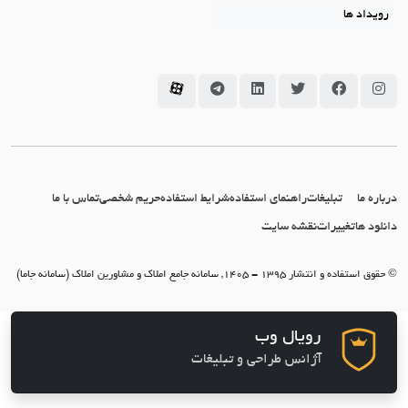
رویداد ها
سامانه جاما در اینستاگرام
سامانه جاما در فیسبوک
سامانه جاما در توئیتر
سامانه جاما در لینکداین
سامانه جاما در تلگرام
سامانه جاما در آپارات
درباره ما
تبلیغات
راهنمای استفاده
شرایط استفاده
حریم شخصی
تماس با ما
دانلود ها
تغییرات
نقشه سایت
© حقوق استفاده و انتشار 1395 - 1405, سامانه جامع املاک و مشاورین املاک (سامانه جاما)
رویال وب
آژانس طراحی و تبلیغات