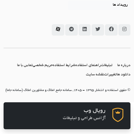
رویداد ها
سامانه جاما در اینستاگرام
سامانه جاما در فیسبوک
سامانه جاما در توئیتر
سامانه جاما در لینکداین
سامانه جاما در تلگرام
سامانه جاما در آپارات
درباره ما
تبلیغات
راهنمای استفاده
شرایط استفاده
حریم شخصی
تماس با ما
دانلود ها
تغییرات
نقشه سایت
© حقوق استفاده و انتشار 1395 - 1405, سامانه جامع املاک و مشاورین املاک (سامانه جاما)
رویال وب
آژانس طراحی و تبلیغات