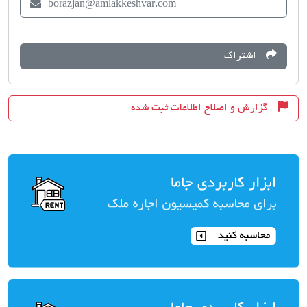
borazjan@amlakkeshvar.com
اشتراک
گزارش و اصلاح اطلاعات ثبت شده