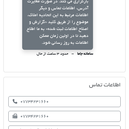
بارگزاری می کند. در صورت مغایرت
آدرس، اطلاعات تماس و دیگر
اطلاعات مرتبط به این اتحادیه املاک،
موضوع را از طریق کلید
«گزارش و
اصلاح اطلاعات ثبت شده»
به ما اطلاع
دهید تا در اولین زمان ممکن
اطلاعات به روز رسانی شود.
سامانه جاما
حدود ۳ ساعت از حال
اتحادیه صنف مشاوران املاک برازجان
اطلاعات تماس
07734231660
07734231660