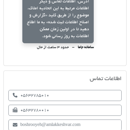
آدرس، اطلاعات تماس و دیگر
اطلاعات مرتبط به این اتحادیه املاک،
موضوع را از طریق کلید
«گزارش و
اصلاح اطلاعات ثبت شده»
به ما اطلاع
دهید تا در اولین زمان ممکن
اطلاعات به روز رسانی شود.
سامانه جاما
حدود ۳ ساعت از حال
اتحادیه صنف مشاوران املاک بشرویه
اطلاعات تماس
05632785010
05632780010
boshrooyeh@amlakkeshvar.com