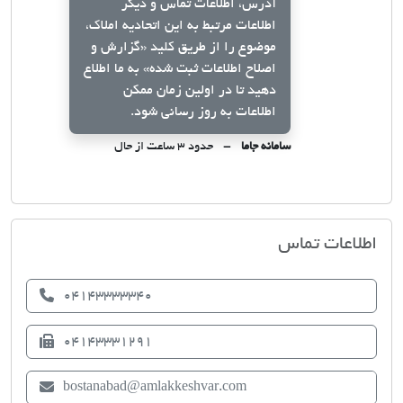
آدرس، اطلاعات تماس و دیگر
اطلاعات مرتبط به این اتحادیه املاک،
موضوع را از طریق کلید
«گزارش و
اصلاح اطلاعات ثبت شده»
به ما اطلاع
دهید تا در اولین زمان ممکن
اطلاعات به روز رسانی شود.
سامانه جاما
حدود ۳ ساعت از حال
اتحادیه صنف مشاوران املاک بستان آباد
اطلاعات تماس
04143333340
04143331291
bostanabad@amlakkeshvar.com