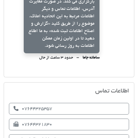
بارگزاری می کند. در صورت مغایرت
آدرس، اطلاعات تماس و دیگر
اطلاعات مرتبط به این اتحادیه املاک،
موضوع را از طریق کلید
«گزارش و
اصلاح اطلاعات ثبت شده»
به ما اطلاع
دهید تا در اولین زمان ممکن
اطلاعات به روز رسانی شود.
سامانه جاما
حدود ۳ ساعت از حال
اتحادیه صنف مشاوران املاک بستک
اطلاعات تماس
07644325357
07644321830