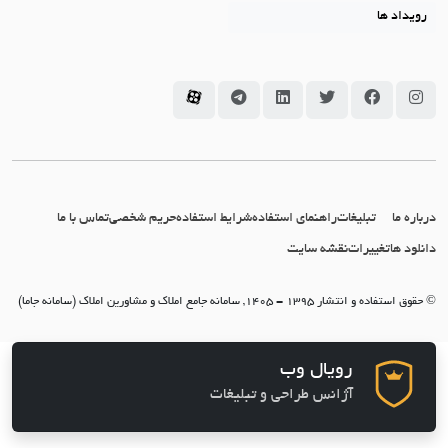
رویداد ها
سامانه جاما در اینستاگرام
سامانه جاما در فیسبوک
سامانه جاما در توئیتر
سامانه جاما در لینکداین
سامانه جاما در تلگرام
سامانه جاما در آپارات
درباره ما
تبلیغات
راهنمای استفاده
شرایط استفاده
حریم شخصی
تماس با ما
دانلود ها
تغییرات
نقشه سایت
© حقوق استفاده و انتشار 1395 - 1405, سامانه جامع املاک و مشاورین املاک (سامانه جاما)
رویال وب
آژانس طراحی و تبلیغات