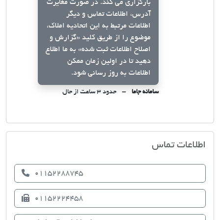
بارگزاری می کند. در صورت مغایرت
آدرس، اطلاعات تماس و دیگر
اطلاعات مرتبط به این اتحادیه املاک،
موضوع را از طریق کلید
«گزارش و
اصلاح اطلاعات ثبت شده»
به ما اطلاع
دهید تا در اولین زمان ممکن
اطلاعات به روز رسانی شود.
سامانه جاما
حدود ۳ ساعت از حال
اتحادیه صنف مشاوران املاک چالوس
اطلاعات تماس
01152288745
01152224458