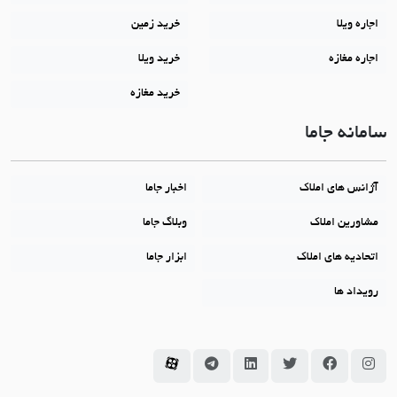
اجاره ویلا
خرید زمین
اجاره مغازه
خرید ویلا
خرید مغازه
سامانه جاما
آژانس های املاک
اخبار جاما
مشاورین املاک
وبلاگ جاما
اتحادیه های املاک
ابزار جاما
رویداد ها
سامانه جاما در اینستاگرام
سامانه جاما در فیسبوک
سامانه جاما در توئیتر
سامانه جاما در لینکداین
سامانه جاما در تلگرام
سامانه جاما در آپارات