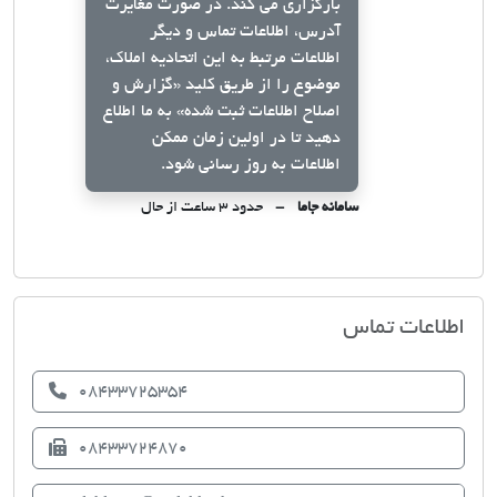
بارگزاری می کند. در صورت مغایرت
آدرس، اطلاعات تماس و دیگر
اطلاعات مرتبط به این اتحادیه املاک،
موضوع را از طریق کلید
«گزارش و
اصلاح اطلاعات ثبت شده»
به ما اطلاع
دهید تا در اولین زمان ممکن
اطلاعات به روز رسانی شود.
سامانه جاما
حدود ۳ ساعت از حال
اتحادیه صنف مشاوران املاک دهلران
اطلاعات تماس
08433725354
08433724870