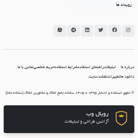
رویداد ها
سامانه جاما در اینستاگرام
سامانه جاما در فیسبوک
سامانه جاما در توئیتر
سامانه جاما در لینکداین
سامانه جاما در تلگرام
سامانه جاما در آپارات
درباره ما
تبلیغات
راهنمای استفاده
شرایط استفاده
حریم شخصی
تماس با ما
دانلود ها
تغییرات
نقشه سایت
© حقوق استفاده و انتشار 1395 - 1405, سامانه جامع املاک و مشاورین املاک (سامانه جاما)
رویال وب
آژانس طراحی و تبلیغات