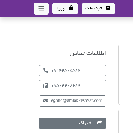
ثبت ملک
ورود
اتحادیه صنف مشاوران املا
اطلاعات تماس
07144525582
07524228686
eghlid@amlakkeshvar.com
اشتراک