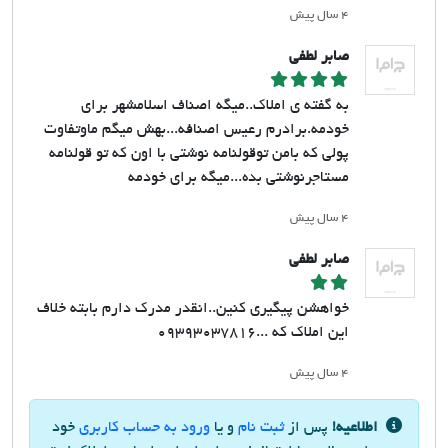
۴ سال پیش
صابر لطفی
به گفته ی املاک..میگه اصناف اسلامشهر برای
خودمه.برادرم رعیس اصنافه...بهش میگم‌ ماوتفاوت
پولی که بامن توقولنامه نوشتی با اون که تو قولنامه
مستاجرنوشتی بده...میگه برای خودمه
۴ سال پیش
صابر لطفی
خواهشن پیگیری کنین..انقدر مدرک دارم بابته خلاف
این املاک که ...۰۹۳۹۳۰۳۷۸۱۶
۴ سال پیش
اطلاعیه!
پس از
ثبت نام
و یا
ورود به حساب کاربری
خود