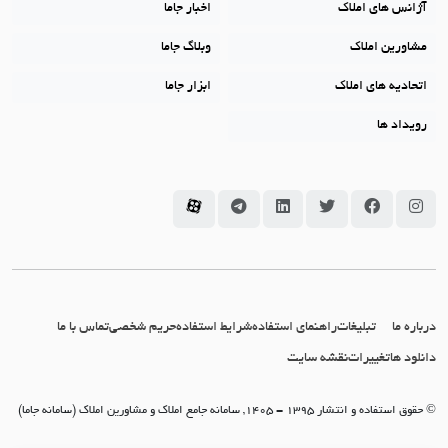
آژانس های املاک
اخبار جاما
مشاورین املاک
وبلاگ جاما
اتحادیه های املاک
ابزار جاما
رویداد ها
سامانه جاما در اینستاگرام
سامانه جاما در فیسبوک
سامانه جاما در توئیتر
سامانه جاما در لینکداین
سامانه جاما در تلگرام
سامانه جاما در آپارات
درباره ما
تبلیغات
راهنمای استفاده
شرایط استفاده
حریم شخصی
تماس با ما
دانلود ها
تغییرات
نقشه سایت
© حقوق استفاده و انتشار 1395 - 1405, سامانه جامع املاک و مشاورین املاک (سامانه جاما)