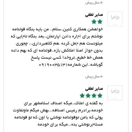
۴ سال پیش
صابر لطفی
خواهشن همکاری کنین..سلام.. من بایه بنگاه قولنامه
نوشتم برای اجاره دادن اپارتمان..بعد بنگاه تاجایی که
میتونست هم جعل کرده .هم کلاهبرداری... چجوری
بدون جواز اصلا املاکش بازه..قولنامه ای که بهم داده
همش خط خطیع..تروخدا کسی نیست پاسخ
گوباشه..این شمارمه۰۹۱۹۰۰۳۵۱۳۱
۴ سال پیش
صابر لطفی
به گفته ی املاک..میگه اصناف اسلامشهر برای
خودمه.برادرم رعیس اصنافه...بهش میگم‌ ماوتفاوت
پولی که بامن توقولنامه نوشتی با اون که تو قولنامه
مستاجرنوشتی بده...میگه برای خودمه