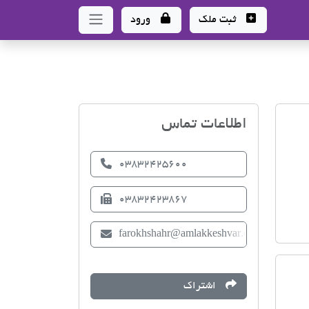
ثبت ملک
ورود
اتحادیه صنف مشاوران املا
اطلاعات تماس
03832425600
03832423867
farokhshahr@amlakkeshvar.com
اشتراک