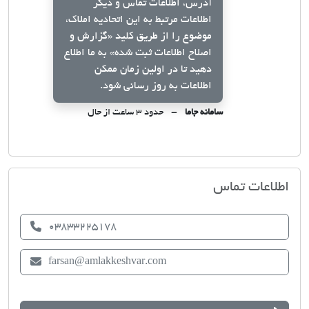
آدرس، اطلاعات تماس و دیگر
اطلاعات مرتبط به این اتحادیه املاک،
موضوع را از طریق کلید
«گزارش و
اصلاح اطلاعات ثبت شده»
به ما اطلاع
دهید تا در اولین زمان ممکن
اطلاعات به روز رسانی شود.
سامانه جاما
حدود ۳ ساعت از حال
اتحادیه صنف مشاوران املاک فارسان
اطلاعات تماس
03833225178
farsan@amlakkeshvar.com