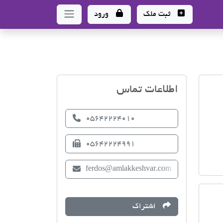
ثبت ملک
ورود
اتحادیه صنف مشاوران امل
اطلاعات تماس
05642224010
05642224991
ferdos@amlakkeshvar.com
اشتراک