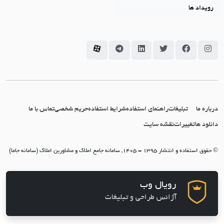
رویداد ها
سامانه جاما در اینستاگرام
سامانه جاما در فیسبوک
سامانه جاما در توئیتر
سامانه جاما در لینکداین
سامانه جاما در تلگرام
سامانه جاما در آپارات
درباره ما
تبلیغات
راهنمای استفاده
شرایط استفاده
حریم شخصی
تماس با ما
دانلود ها
تغییرات
نقشه سایت
© حقوق استفاده و انتشار 1395 - 1405, سامانه جامع املاک و مشاورین املاک (سامانه جاما)
رویال وب
آژانس طراحی و تبلیغات