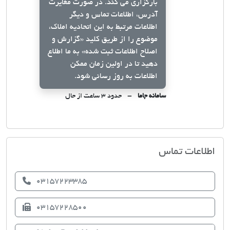
بارگزاری می کند. در صورت مغایرت
آدرس، اطلاعات تماس و دیگر
اطلاعات مرتبط به این اتحادیه املاک،
موضوع را از طریق کلید
«گزارش و
اصلاح اطلاعات ثبت شده»
به ما اطلاع
دهید تا در اولین زمان ممکن
اطلاعات به روز رسانی شود.
سامانه جاما
حدود ۳ ساعت از حال
اتحادیه صنف مشاوران املاک فریدن
اطلاعات تماس
03157223385
03157228500