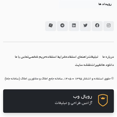
رویداد ها
سامانه جاما در اینستاگرام
سامانه جاما در فیسبوک
سامانه جاما در توئیتر
سامانه جاما در لینکداین
سامانه جاما در تلگرام
سامانه جاما در آپارات
درباره ما
تبلیغات
راهنمای استفاده
شرایط استفاده
حریم شخصی
تماس با ما
دانلود ها
تغییرات
نقشه سایت
© حقوق استفاده و انتشار 1395 - 1405, سامانه جامع املاک و مشاورین املاک (سامانه جاما)
رویال وب
آژانس طراحی و تبلیغات