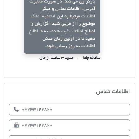
بارگزاری می کند. در صورت مغایرت
آدرس، اطلاعات تماس و دیگر
اطلاعات مرتبط به این اتحادیه املاک،
موضوع را از طریق کلید
«گزارش و
اصلاح اطلاعات ثبت شده»
به ما اطلاع
دهید تا در اولین زمان ممکن
اطلاعات به روز رسانی شود.
سامانه جاما
حدود ۳ ساعت از حال
اتحادیه صنف مشاوران املاک گناوه
اطلاعات تماس
07733122820
07733122820