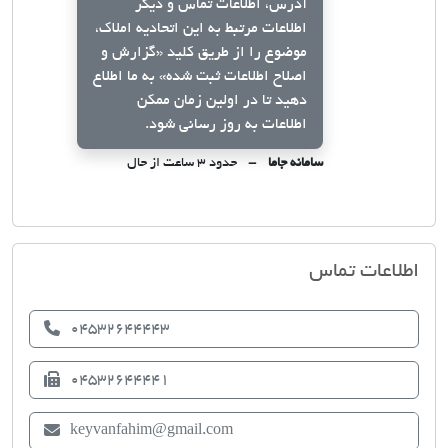
آدرس، اطلاعات تماس و دیگر
اطلاعات مرتبط به این اتحادیه املاک،
موضوع را از طریق کلید
«گزارش و
اصلاح اطلاعات ثبت شده»
به ما اطلاع
دهید تا در اولین زمان ممکن
اطلاعات به روز رسانی شود.
سامانه جاما
حدود ۳ ساعت از حال
اتحادیه صنف مشاوران املاک گرمی
اطلاعات تماس
04532644443
04532644441
keyvanfahim@gmail.com