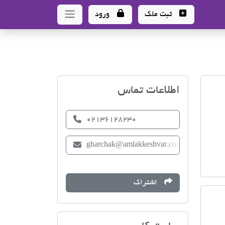
ثبت ملک
ورود
اتحادیه صنف مشاوران امل
اطلاعات تماس
02136128230
gharchak@amlakkeshvar.com
اشتراک