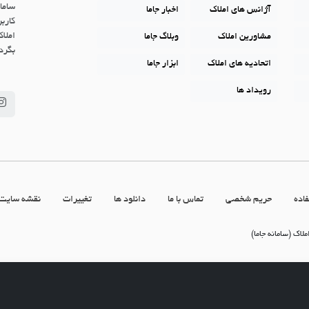
ساما
آژانس های املاک
اخبار جاما
کاربر
املاک
مشاورین املاک
وبلاگ جاما
بگردن
اتحادیه های املاک
ابزار جاما
رویداد ها
اده
حریم شخصی
تماس با ما
دانلود ها
تغییرات
نقشه سایت