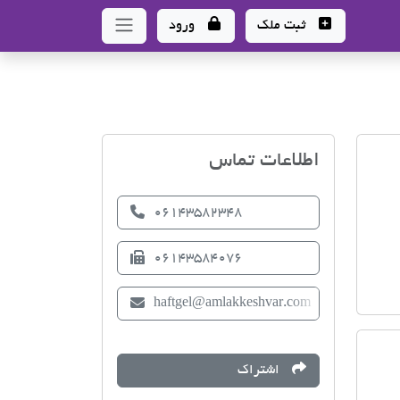
ثبت ملک
ورود
اتحادیه صنف مشاوران امل
اطلاعات تماس
06143582348
06143584076
haftgel@amlakkeshvar.com
اشتراک