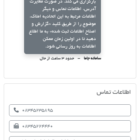
بارگزاری می کند. در صورت مغایرت
آدرس، اطلاعات تماس و دیگر
اطلاعات مرتبط به این اتحادیه املاک،
موضوع را از طریق کلید
«گزارش و
اصلاح اطلاعات ثبت شده»
به ما اطلاع
دهید تا در اولین زمان ممکن
اطلاعات به روز رسانی شود.
سامانه جاما
حدود ۳ ساعت از حال
اتحادیه صنف مشاوران املاک اسلام آباد
اطلاعات تماس
08345235895
08345224440