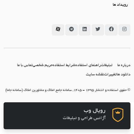
رویداد ها
سامانه جاما در اینستاگرام
سامانه جاما در فیسبوک
سامانه جاما در توئیتر
سامانه جاما در لینکداین
سامانه جاما در تلگرام
سامانه جاما در آپارات
درباره ما
تبلیغات
راهنمای استفاده
شرایط استفاده
حریم شخصی
تماس با ما
دانلود ها
تغییرات
نقشه سایت
© حقوق استفاده و انتشار 1395 - 1405, سامانه جامع املاک و مشاورین املاک (سامانه جاما)
رویال وب
آژانس طراحی و تبلیغات