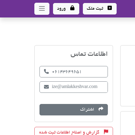
ثبت ملک
ورود
اتحادیه صنف مشاوران املا
اطلاعات تماس
06143649651
ize@amlakkeshvar.com
اشتراک
گزارش و اصلاح اطلاعات ثبت شده