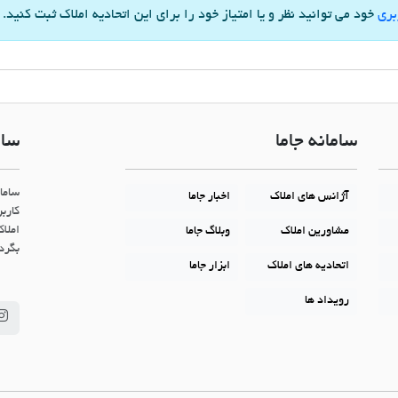
بری
خود می توانید نظر و یا امتیاز خود را برای این اتحادیه املاک ثبت کنید.
سامانه جاما
سام
ساما
آژانس های املاک
اخبار جاما
کاربر
املاک
مشاورین املاک
وبلاگ جاما
بگردن
اتحادیه های املاک
ابزار جاما
رویداد ها