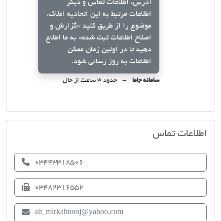
آدرس، اطلاعات تماس و دیگر
اطلاعات مرتبط به این اتحادیه املاک،
موضوع را از طریق کلید
«گزارش و
اصلاح اطلاعات ثبت شده»
به ما اطلاع
دهید تا در اولین زمان ممکن
اطلاعات به روز رسانی شود.
سامانه جاما
حدود ۳ ساعت از حال
اتحادیه صنف مشاوران املاک جیرفت
اطلاعات تماس
03443318506
03482316552
ali_mirkahnooj@yahoo.com