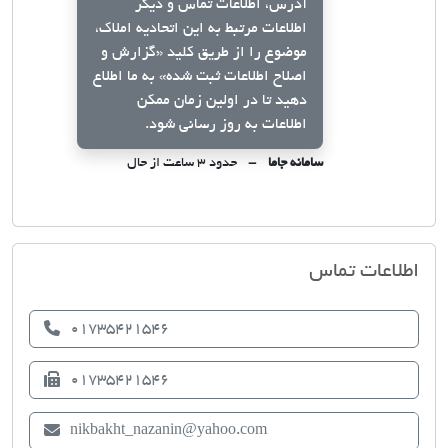
آدرس، اطلاعات تماس و دیگر
اطلاعات مرتبط به این اتحادیه املاک،
موضوع را از طریق کلید
«گزارش و
اصلاح اطلاعات ثبت شده»
به ما اطلاع
دهید تا در اولین زمان ممکن
اطلاعات به روز رسانی شود.
سامانه جاما
حدود ۳ ساعت از حال
اتحادیه صنف مشاوران املاک کلاله
اطلاعات تماس
01735421546
01735421546
nikbakht_nazanin@yahoo.com