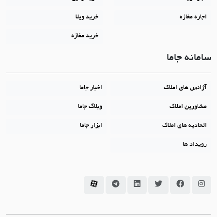
اجاره مغازه
خرید ویلا
خرید مغازه
سامانه جاما
آژانس های املاک
اخبار جاما
مشاورین املاک
وبلاگ جاما
اتحادیه های املاک
ابزار جاما
رویداد ها
سامانه جاما در اینستاگرام
سامانه جاما در فیسبوک
سامانه جاما در توئیتر
سامانه جاما در لینکداین
سامانه جاما در تلگرام
سامانه جاما در آپارات