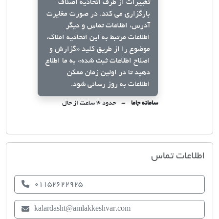
تغییرات از طرف اتحادیه اصناف
بارگزاری می کند. در صورت مغایرت
آدرس، اطلاعات تماس و دیگر
اطلاعات مرتبط به این اتحادیه املاک،
موضوع را از طریق کلید
«گزارش و
اصلاح اطلاعات ثبت شده»
به ما اطلاع
دهید تا در اولین زمان ممکن
اطلاعات به روز رسانی شود.
سامانه جاما
حدود ۳ ساعت از حال
اتحادیه صنف مشاوران املاک کلاردشت
اطلاعات تماس
01152622925
kalardasht@amlakkeshvar.com