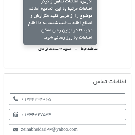
آدرس، اطلاعات تماس و دیگر
اطلاعات مرتبط به این اتحادیه املاک،
موضوع را از طریق کلید
«گزارش و
اصلاح اطلاعات ثبت شده»
به ما اطلاع
دهید تا در اولین زمان ممکن
اطلاعات به روز رسانی شود.
سامانه جاما
حدود ۳ ساعت از حال
اتحادیه صنف مشاوران املاک کرد کوی
اطلاعات تماس
01734334045
01734327574
zeinabheidari44@yahoo.com