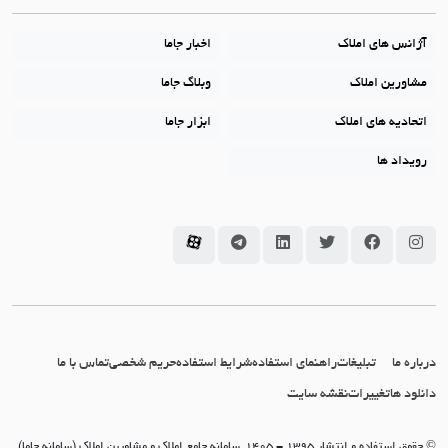
آژانس های املاک
اخبار جاما
مشاورین املاک
وبلاگ جاما
اتحادیه های املاک
ابزار جاما
رویداد ها
سامانه جاما در اینستاگرام
سامانه جاما در فیسبوک
سامانه جاما در توئیتر
سامانه جاما در لینکداین
سامانه جاما در تلگرام
سامانه جاما در آپارات
درباره ما
تبلیغات
راهنمای استفاده
شرایط استفاده
حریم شخصی
تماس با ما
دانلود ها
تغییرات
نقشه سایت
© حقوق استفاده و انتشار 1395 - 1405, سامانه جامع املاک و مشاورین املاک (سامانه جاما)