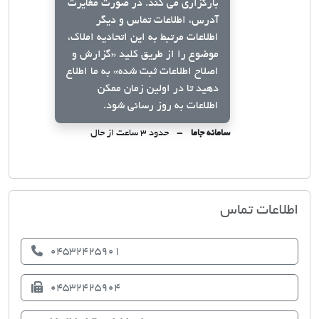
بارگزاری می کند. در صورت مغایرت
آدرس، اطلاعات تماس و دیگر
اطلاعات مرتبط به این اتحادیه املاک،
موضوع را از طریق کلید
«گزارش و
اصلاح اطلاعات ثبت شده»
به ما اطلاع
دهید تا در اولین زمان ممکن
اطلاعات به روز رسانی شود.
سامانه جاما
حدود ۳ ساعت از حال
اتحادیه صنف مشاوران املاک خلخال
اطلاعات تماس
04532425901
04532425904