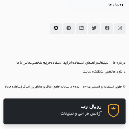
رویداد ها
سامانه جاما در اینستاگرام
سامانه جاما در فیسبوک
سامانه جاما در توئیتر
سامانه جاما در لینکداین
سامانه جاما در تلگرام
سامانه جاما در آپارات
درباره ما
تبلیغات
راهنمای استفاده
شرایط استفاده
حریم شخصی
تماس با ما
دانلود ها
تغییرات
نقشه سایت
© حقوق استفاده و انتشار 1395 - 1405, سامانه جامع املاک و مشاورین املاک (سامانه جاما)
رویال وب
آژانس طراحی و تبلیغات