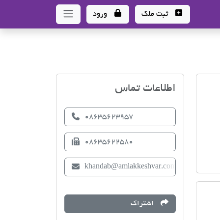
ثبت ملک
ورود
اتحادیه صنف مشاوران امل
اطلاعات تماس
08635623957
08635622580
khandab@amlakkeshvar.com
اشتراک