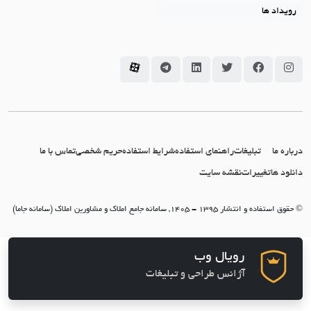
رویداد ها
سامانه جاما در اینستاگرام
سامانه جاما در فیسبوک
سامانه جاما در توئیتر
سامانه جاما در لینکداین
سامانه جاما در تلگرام
سامانه جاما در آپارات
درباره ما
تبلیغات
راهنمای استفاده
شرایط استفاده
حریم شخصی
تماس با ما
دانلود ها
تغییرات
نقشه سایت
© حقوق استفاده و انتشار 1395 - 1405, سامانه جامع املاک و مشاورین املاک (سامانه جاما)
رویال وب
آژانس طراحی و تبلیغات