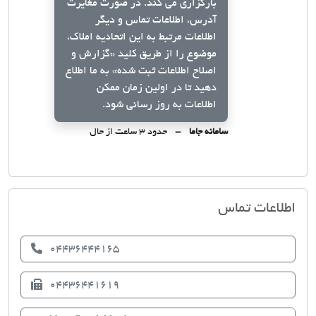
بارگزاری می کند. در صورت مغایرت
آدرس، اطلاعات تماس و دیگر
اطلاعات مرتبط به این اتحادیه املاک،
موضوع را از طریق کلید
«گزارش و
اصلاح اطلاعات ثبت شده»
به ما اطلاع
دهید تا در اولین زمان ممکن
اطلاعات به روز رسانی شود.
سامانه جاما
حدود ۳ ساعت از حال
اتحادیه صنف مشاوران املاک خوی
اطلاعات تماس
04436444165
04436441619