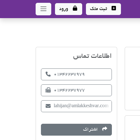
ثبت ملک
ورود
اتحادیه صنف مشاوران املا
اطلاعات تماس
01342237979
01342237977
lahijan@amlakkeshvar.com
اشتراک