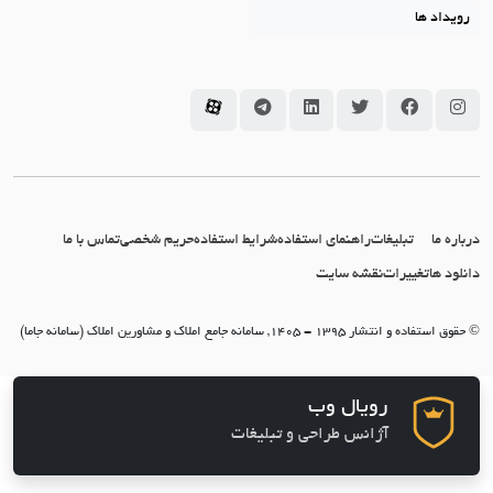
رویداد ها
سامانه جاما در اینستاگرام
سامانه جاما در فیسبوک
سامانه جاما در توئیتر
سامانه جاما در لینکداین
سامانه جاما در تلگرام
سامانه جاما در آپارات
درباره ما
تبلیغات
راهنمای استفاده
شرایط استفاده
حریم شخصی
تماس با ما
دانلود ها
تغییرات
نقشه سایت
© حقوق استفاده و انتشار 1395 - 1405, سامانه جامع املاک و مشاورین املاک (سامانه جاما)
رویال وب
آژانس طراحی و تبلیغات