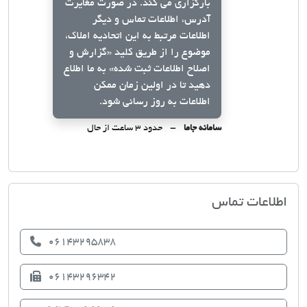
بارگزاری می کند. در صورت مغایرت
آدرس، اطلاعات تماس و دیگر
اطلاعات مرتبط به این اتحادیه املاک،
موضوع را از طریق کلید
«گزارش و
اصلاح اطلاعات ثبت شده»
به ما اطلاع
دهید تا در اولین زمان ممکن
اطلاعات به روز رسانی شود.
سامانه جاما
حدود ۳ ساعت از حال
اتحادیه صنف مشاوران املاک لالی
اطلاعات تماس
06143295838
06143296342