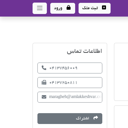
ثبت ملک
ورود
اتحادیه صنف مشاوران املا
اطلاعات تماس
04137456009
04137250811
maragheh@amlakkeshvar.com
اشتراک