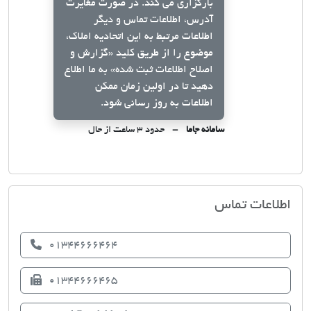
بارگزاری می کند. در صورت مغایرت
آدرس، اطلاعات تماس و دیگر
اطلاعات مرتبط به این اتحادیه املاک،
موضوع را از طریق کلید
«گزارش و
اصلاح اطلاعات ثبت شده»
به ما اطلاع
دهید تا در اولین زمان ممکن
اطلاعات به روز رسانی شود.
سامانه جاما
حدود ۳ ساعت از حال
اتحادیه صنف مشاوران املاک ماسال
اطلاعات تماس
01344666464
01344666465