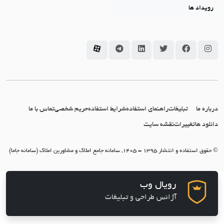
رویداد ها
سامانه جاما در اینستاگرام
سامانه جاما در فیسبوک
سامانه جاما در توئیتر
سامانه جاما در لینکداین
سامانه جاما در تلگرام
سامانه جاما در آپارات
درباره ما
تبلیغات
راهنمای استفاده
شرایط استفاده
حریم شخصی
تماس با ما
دانلود ها
تغییرات
نقشه سایت
© حقوق استفاده و انتشار 1395 - 1405, سامانه جامع املاک و مشاورین املاک (سامانه جاما)
رویال وب
آژانس طراحی و تبلیغات