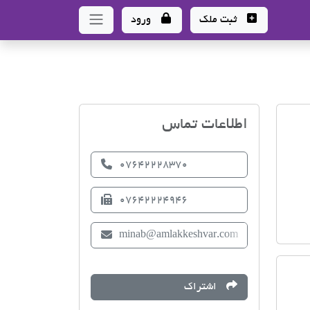
ثبت ملک
ورود
اتحادیه صنف مشاوران املا
اطلاعات تماس
07642228370
07642224946
minab@amlakkeshvar.com
اشتراک