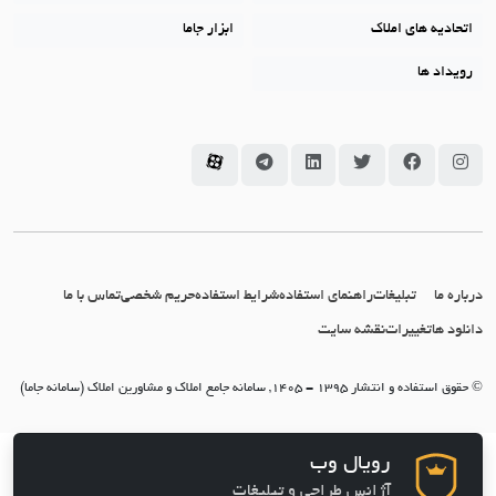
اتحادیه های املاک
ابزار جاما
رویداد ها
سامانه جاما در اینستاگرام
سامانه جاما در فیسبوک
سامانه جاما در توئیتر
سامانه جاما در لینکداین
سامانه جاما در تلگرام
سامانه جاما در آپارات
درباره ما
تبلیغات
راهنمای استفاده
شرایط استفاده
حریم شخصی
تماس با ما
دانلود ها
تغییرات
نقشه سایت
© حقوق استفاده و انتشار 1395 - 1405, سامانه جامع املاک و مشاورین املاک (سامانه جاما)
رویال وب
آژانس طراحی و تبلیغات