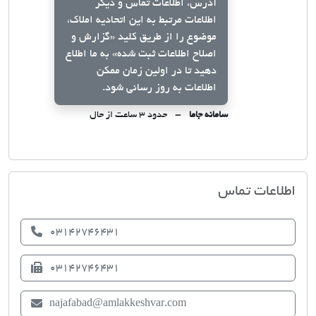
آدرس، اطلاعات تماس و دیگر
اطلاعات مرتبط به این اتحادیه املاک،
موضوع را از طریق کلید
«گزارش و
اصلاح اطلاعات ثبت شده»
به ما اطلاع
دهید تا در اولین زمان ممکن
اطلاعات به روز رسانی شود.
سامانه جاما
حدود ۳ ساعت از حال
اتحادیه صنف مشاوران املاک نجف أباد
اطلاعات تماس
03142746431
03142746431
najafabad@amlakkeshvar.com