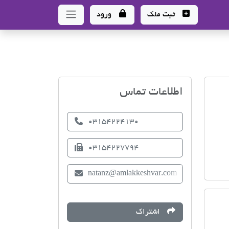
ثبت ملک
ورود
اتحادیه صنف مشاوران املا
اطلاعات تماس
03154224130
03154227794
natanz@amlakkeshvar.com
اشتراک