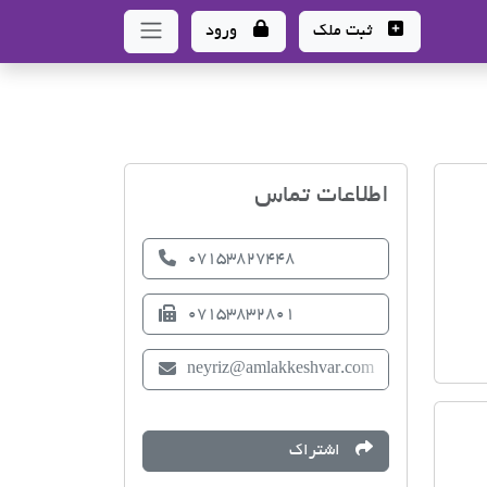
ثبت ملک
ورود
اتحادیه صنف مشاوران املا
اطلاعات تماس
07153827448
07153832801
neyriz@amlakkeshvar.com
اشتراک