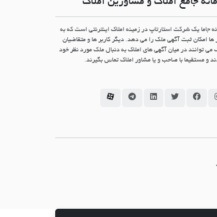
انه جامع املاک و مشاورین املاک
نه جاما یک شرکت استارتاپ در زمینه املاک اینترنتی است که به
 ها امکان ثبت آگهی ملک را می دهد. دیگر کاربر ها و متقاضیان
 می توانند در میان آگهی های املاک به دنبال ملک مورد نظر خود
د و مستقیما با صاحب و یا مشاور املاک تماس بگیرند.
سامانه جاما در اینستاگرام
سامانه جاما در فیسبوک
سامانه جاما در توئیتر
سامانه جاما در لینکداین
سامانه جاما در تلگرام
سامانه جاما در آپارات