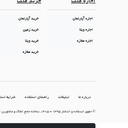
اجاره ملک
خرید ملک
اجاره آپارتمان
خرید آپارتمان
اجاره ویلا
خرید زمین
اجاره مغازه
خرید ویلا
خرید مغازه
درباره ما
تبلیغات
راهنمای استفاده
شرایط استف
© حقوق استفاده و انتشار 1395 - 1405, سامانه جامع املاک و مشاورین املاک (سامانه جاما)