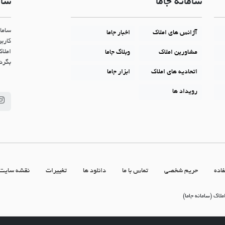
سامانه جاما
سام
ساما
آژانس های املاک
اخبار جاما
کاربر
املاک
مشاورین املاک
وبلاگ جاما
بگردن
اتحادیه های املاک
ابزار جاما
رویداد ها
اده
حریم شخصی
تماس با ما
دانلود ها
تغییرات
نقشه سایت