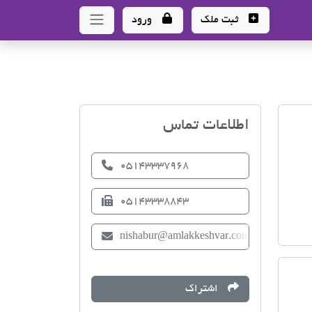
ثبت ملک
ورود
اتحادیه صنف مشاوران املا
اطلاعات تماس
05143337968
05143338843
nishabur@amlakkeshvar.com
اشتراک