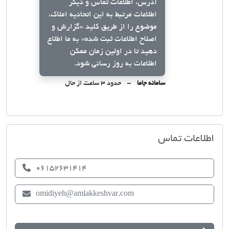
آدرس، اطلاعات تماس و دیگر
اطلاعات مرتبط به این اتحادیه املاک،
موضوع را از طریق کلید
«گزارش و
اصلاح اطلاعات ثبت شده»
به ما اطلاع
دهید تا در اولین زمان ممکن
اطلاعات به روز رسانی شود.
سامانه جاما
حدود ۳ ساعت از حال
اتحادیه صنف مشاوران املاک امیدیه
اطلاعات تماس
06152631414
omidiyeh@amlakkeshvar.com