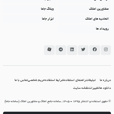
مشاورین املاک
وبلاگ جاما
اتحادیه های املاک
ابزار جاما
رویداد ها
سامانه جاما در اینستاگرام
سامانه جاما در فیسبوک
سامانه جاما در توئیتر
سامانه جاما در لینکداین
سامانه جاما در تلگرام
سامانه جاما در آپارات
درباره ما
تبلیغات
راهنمای استفاده
شرایط استفاده
حریم شخصی
تماس با ما
دانلود ها
تغییرات
نقشه سایت
© حقوق استفاده و انتشار 1395 - 1405, سامانه جامع املاک و مشاورین املاک (سامانه جاما)